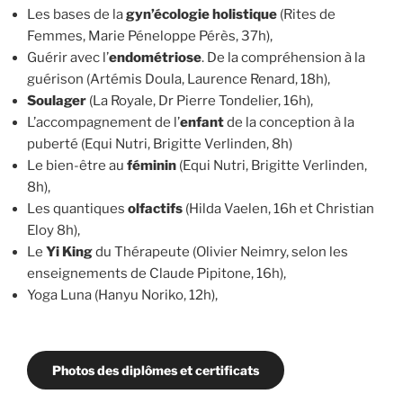
Les bases de la
gyn’écologie holistique
(Rites de
Femmes, Marie Péneloppe Pérès, 37h),
Guérir avec l’
endométriose
. De la compréhension à la
guérison (Artémis Doula, Laurence Renard, 18h),
Soulager
(La Royale, Dr Pierre Tondelier, 16h),
L’accompagnement de l’
enfant
de la conception à la
puberté (Equi Nutri, Brigitte Verlinden, 8h)
Le bien-être au
féminin
(Equi Nutri, Brigitte Verlinden,
8h),
Les quantiques
olfactifs
(Hilda Vaelen, 16h et Christian
Eloy 8h),
Le
Yi King
du Thérapeute (Olivier Neimry, selon les
enseignements de Claude Pipitone, 16h),
Yoga Luna (Hanyu Noriko, 12h),
Photos des diplômes et certificats