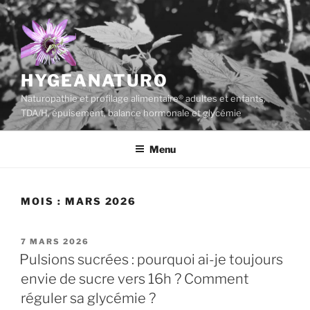
Aller
au
contenu
principal
HYGEANATURO
Naturopathie et profilage alimentaire® adultes et enfants,
TDA/H, épuisement, balance hormonale et glycémie
Menu
MOIS :
MARS 2026
PUBLIÉ
7 MARS 2026
LE
Pulsions sucrées : pourquoi ai-je toujours
envie de sucre vers 16h ? Comment
réguler sa glycémie ?