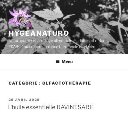
Aller
au
contenu
principal
HYGEANATURO
Naturopathie et profilage alimentaire® adultes et enfants,
TDA/H, épuisement, balance hormonale et glycémie
Menu
CATÉGORIE :
OLFACTOTHÉRAPIE
PUBLIÉ
25 AVRIL 2025
LE
L’huile essentielle RAVINTSARE