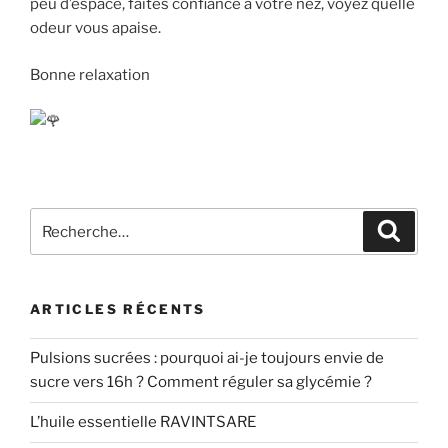
peu d’espace, faites confiance à votre nez, voyez quelle
odeur vous apaise.
Bonne relaxation
Recherche
Recher
pour
:
ARTICLES RÉCENTS
Pulsions sucrées : pourquoi ai-je toujours envie de
sucre vers 16h ? Comment réguler sa glycémie ?
L’huile essentielle RAVINTSARE