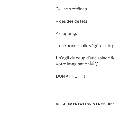
3) Une protéines :
– des dés de feta
4) Topping:
– une bonne huile végétale de 
Il s’agit du coup d’une salade ti
votre imagination
BON APPETIT !
CATÉGORIES
ALIMENTATION SANTÉ
,
RE