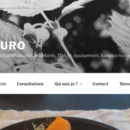
TURO
entaire® adultes et enfants, TDA/H, épuisement, balance hor
cre
Consultations
Qui suis-je ?
Contact
Témo