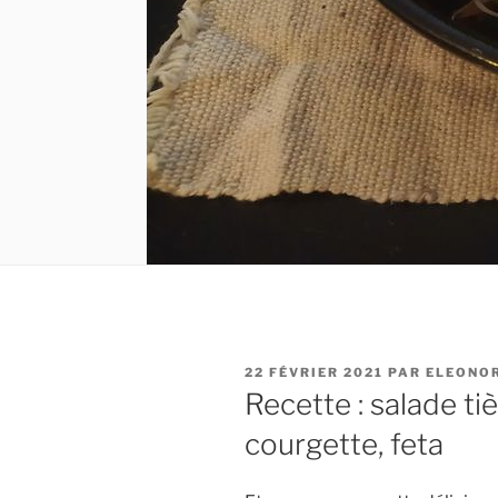
PUBLIÉ
22 FÉVRIER 2021
PAR
ELEONO
LE
Recette : salade ti
courgette, feta