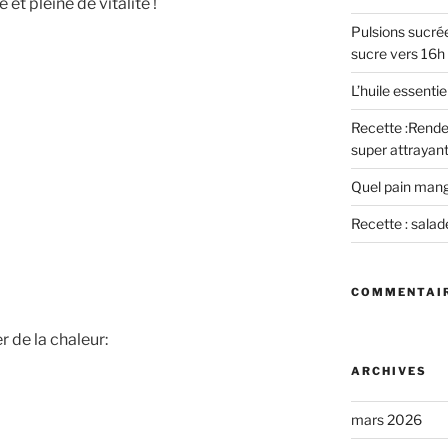
et pleine de vitalité !
Pulsions sucrée
sucre vers 16h
L’huile essent
Recette :Rende
super attrayant
Quel pain mang
Recette : salad
COMMENTAIR
 de la chaleur:
ARCHIVES
mars 2026