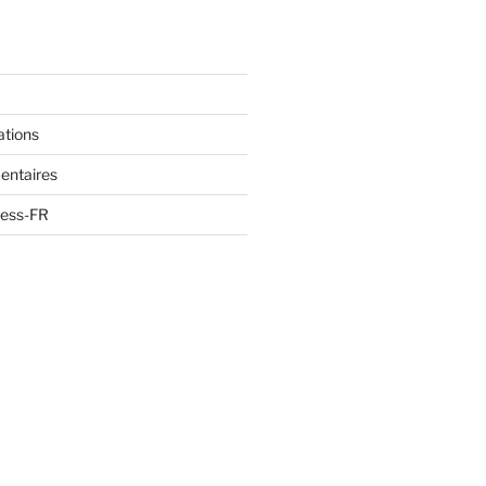
ations
entaires
ress-FR