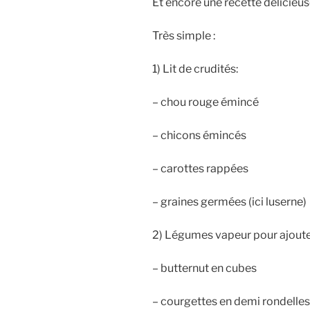
Et encore une recette délicieuse 
Très simple :
1) Lit de crudités:
–
chou rouge émincé
– chicons émincés
– carottes rappées
– graines germées (ici luserne)
2) Légumes vapeur pour ajouter
– butternut en cubes
– courgettes en demi rondelles