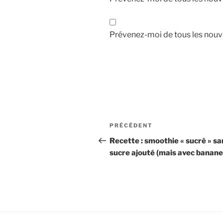
Prévenez-moi de tous les nouve
Navigation
Article
PRÉCÉDENT
de
précédent
Recette : smoothie « sucré » sa
sucre ajouté (mais avec banane
l’article