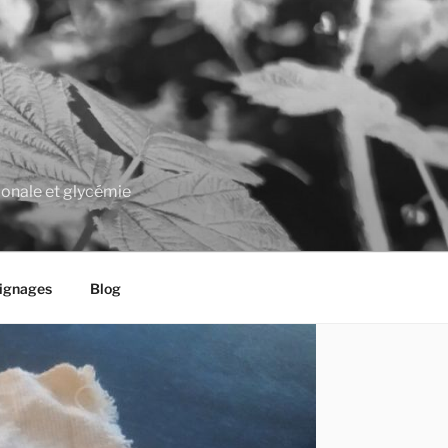
monale et glycémie
ignages
Blog