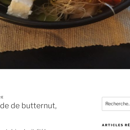
RE
Recherche
ède de butternut,
pour
:
ARTICLES R