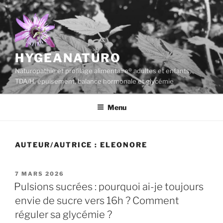
Aller
au
contenu
principal
HYGEANATURO
Naturopathie et profilage alimentaire® adultes et enfants,
TDA/H, épuisement, balance hormonale et glycémie
Menu
AUTEUR/AUTRICE :
ELEONORE
PUBLIÉ
7 MARS 2026
LE
Pulsions sucrées : pourquoi ai-je toujours
envie de sucre vers 16h ? Comment
réguler sa glycémie ?