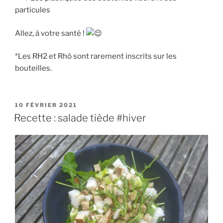
particules
Allez, à votre santé !
*Les RH2 et Rhô sont rarement inscrits sur les
bouteilles.
PUBLIÉ
10 FÉVRIER 2021
LE
Recette : salade tiède #hiver