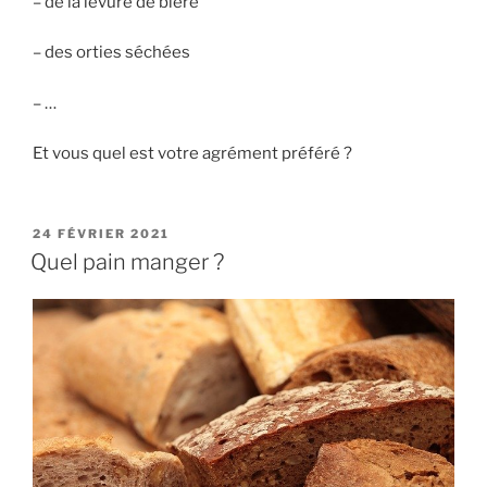
– de la levure de bière
– des orties séchées
– …
Et vous quel est votre agrément préféré ?
PUBLIÉ
24 FÉVRIER 2021
LE
Quel pain manger ?