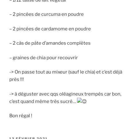
– 2 pincées de curcuma en poudre
– 2 pincées de cardamome en poudre
– 2 càs de pâte d’amandes complètes
– graines de chia pour recouvrir
-> On passe tout au mixeur (sauf le chia) et c’est déjà
près !!!
-> à déguster avec qqs oléagineux trempés car bon,
c’est quand même très sucré…
Bon régal !
PUBLIÉ
13 FÉVRIER 2021