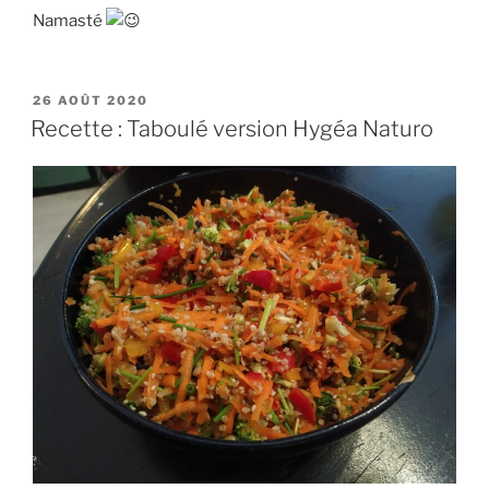
Namasté
PUBLIÉ
26 AOÛT 2020
LE
Recette : Taboulé version Hygéa Naturo