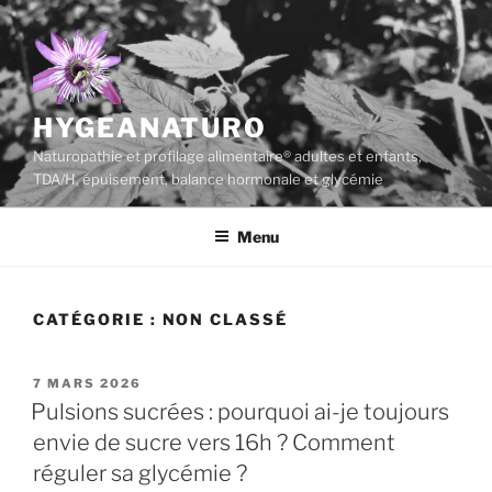
Aller
au
contenu
principal
HYGEANATURO
Naturopathie et profilage alimentaire® adultes et enfants,
TDA/H, épuisement, balance hormonale et glycémie
Menu
CATÉGORIE :
NON CLASSÉ
PUBLIÉ
7 MARS 2026
LE
Pulsions sucrées : pourquoi ai-je toujours
envie de sucre vers 16h ? Comment
réguler sa glycémie ?