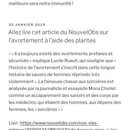
meilleure sera notre immunité !
PUBLIÉ
25 JANVIER 2019
LE
Allez lire cet article du NouvelObs sur
l’avortement à l’aide des plantes
« « Il a toujours existé des avortements profanes et
sécurisés » explique Lucile Ruault, qui souligne que «
l’histoire de l’avortement s’inscrit dans cette longue
histoire de savoirs de femmes réprimés très
violemment ». La fameuse chasse aux sorcières est
analysée par la journaliste et essayiste Mona Chollet
comme un accaparement des savoirs et des corps par
les médecins, qui étaient des hommes, aux dépens des
femmes, les « sorcières » »
Lien :
https://www.nouvelobs.com/nos-vies-
intimes/20190123.OBS10431/de-buenos-aires-a-los-