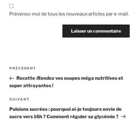
Prévenez-moi de tous les nouveaux articles par e-mail.
Navigation
Article
PRÉCÉDENT
de
précédent
Recette :Rendez vos soupes méga nutritives et
l’article
super attrayantes !
Article
SUIVANT
suivant
Pulsions sucrées : pourquoi ai-je toujours envie de
sucre vers 16h ? Comment réguler sa glycémie ?