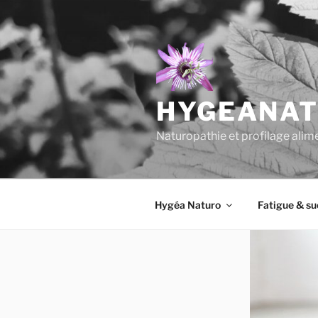
Aller
au
contenu
principal
HYGEANA
Naturopathie et profilage alim
Hygéa Naturo
Fatigue & su