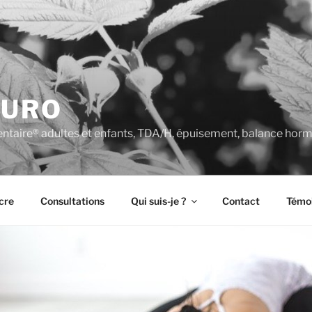
TURO
entaire® adultes et enfants, TDA/H, épuisement, balance hor
cre
Consultations
Qui suis-je ?
Contact
Témo