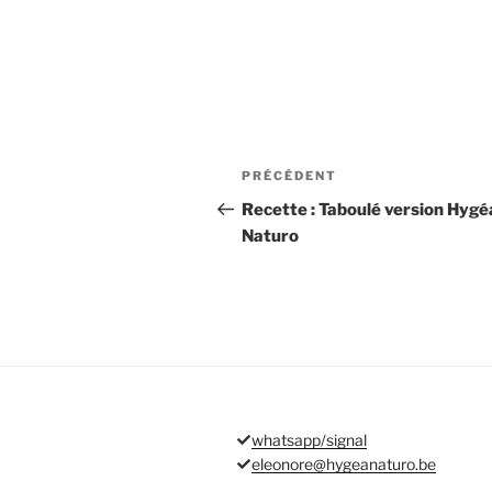
Navigation
Article
PRÉCÉDENT
de
précédent
Recette : Taboulé version Hygé
Naturo
l’article
whatsapp/signal
eleonore@hygeanaturo.be