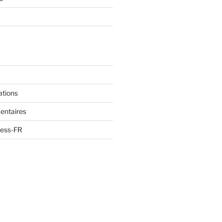
ations
entaires
ress-FR