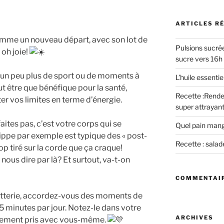
:
ARTICLES R
omme un nouveau départ, avec son lot de
Pulsions sucrée
 oh joie!
sucre vers 16h
e un peu plus de sport ou de moments à
L’huile essent
t être que bénéfique pour la santé,
Recette :Rende
er vos limites en terme d’énergie.
super attrayant
faites pas, c’est votre corps qui se
Quel pain mang
ippe par exemple est typique des « post-
Recette : salad
rop tiré sur la corde que ça craque!
nous dire par là? Et surtout, va-t-on
COMMENTAIR
atterie, accordez-vous des moments de
5 minutes par jour. Notez-le dans votre
ARCHIVES
gement pris avec vous-même.